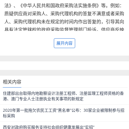
法》、《中华人民共和国政府采购法实施条例》等。例如：
质疑供应商对采购人、采购代理机构的答复不满意或者采购
人、采购代理机构未在规定的时间内作出答复的，引导其向
具有法定管辖权的政府采购监督管理部门投诉。供应商反映
采购文件、采购过程、成交结果的问题（未经质疑和投
展开内容
诉），符合质疑条件的，引导其向采购人和采购代理机构质
疑。
揭发控告类分为：国家监察、行业自律惩戒、纪律检查、行
政检查四类。在提及国家监察时提及，主要法律依据：《中
华人民共和国监察法》、《中华人民共和国政府采购法》、
相关内容
《资产评估法》、《中华人民共和国政府采购法实施条
住建部出台取得内地勘察设计注册工程师、注册监理工程师资格的香
例》、《财政违法行为处罚处分条例》、《专业技术人员资
港、澳门专业人士注册执业有关事项的新规定
格考试违纪违规行为处理规定》等。例如：1.举报采购人、
2020年第一批拖欠农民工工资“黑名单”公布：30家企业被限制参与招
采购代理机构、供应商、评审委员会成员违法问题的，引导
标采购
其向具有法定管辖权的政府采购监督管理部门反映。2.举报
西安对政府购买服务支持社会组织健康发展出“实招”