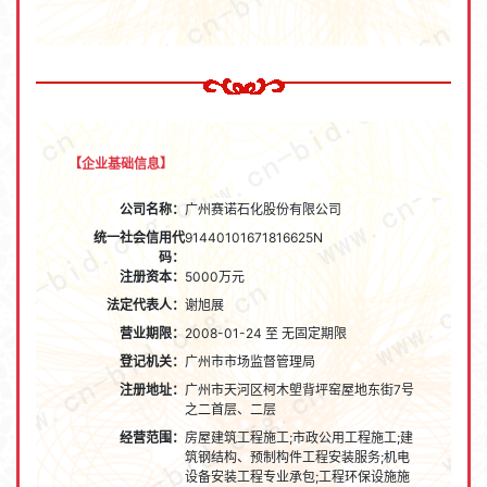
【企业基础信息】
公司名称：
广州赛诺石化股份有限公司
统一社会信用代
91440101671816625N
码：
注册资本：
5000万元
法定代表人：
谢旭展
营业期限：
2008-01-24 至 无固定期限
登记机关：
广州市市场监督管理局
注册地址：
广州市天河区柯木塱背坪窑屋地东街7号
之二首层、二层
经营范围：
房屋建筑工程施工;市政公用工程施工;建
筑钢结构、预制构件工程安装服务;机电
设备安装工程专业承包;工程环保设施施